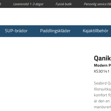
t
Leveranstid 1-3 dagar
Fysisk butik
Personlig service 
SUP-brädor
Paddlingskläder
Kajaktillbehör
Qanik
Modern P
KS30141
Seabird Q
Illorsuit
komfort f
är den en 
manövrerba