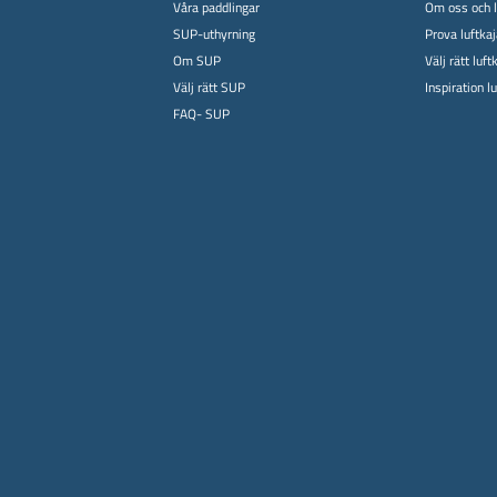
Våra paddlingar
Om oss och l
SUP-uthyrning
Prova luftka
Om SUP
Välj rätt luft
Välj rätt SUP
Inspiration l
FAQ- SUP