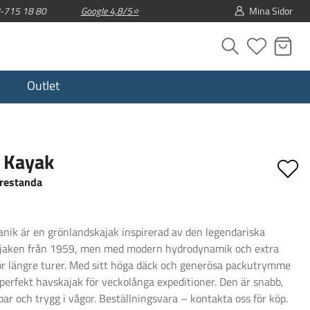
08-715 18 80
Google 4,8/5⭐
Mina Sidor
Outlet
 Kayak
restanda
anik är en grönlandskajak inspirerad av den legendariska
kajaken från 1959, men med modern hydrodynamik och extra
ör längre turer. Med sitt höga däck och generösa packutrymme
perfekt havskajak för veckolånga expeditioner. Den är snabb,
r och trygg i vågor. Beställningsvara – kontakta oss för köp.