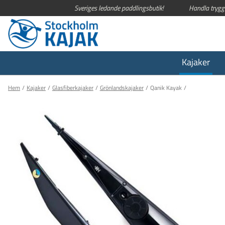
Sveriges ledande paddlingsbutik!
Handla trygg
Kajaker
Hem
Kajaker
Glasfiberkajaker
Grönlandskajaker
Qanik Kayak