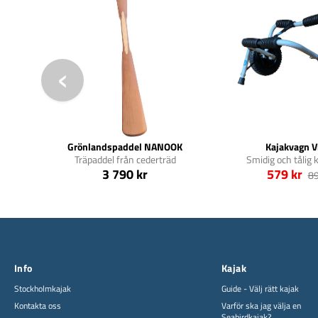
Grönlandspaddel NANOOK
Kajakvagn V
Träpaddel från cederträd
Smidig och tålig 
3 790 kr
579 kr
89
Info
Kajak
Stockholmkajak
Guide - Välj rätt kajak
Kontakta oss
Varför ska jag välja en
Seabirdkajak?