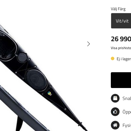
Välj Färg
Vit/vit
26 990
Visa prishisto
Ej i lage
Sna
Öppe
Fysi