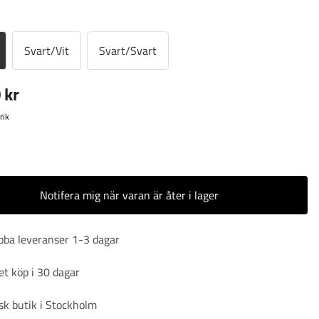
Svart/Vit
Svart/Svart
 kr
rik
r
Notifera mig när varan är åter i lager
bba leveranser 1-3 dagar
t köp i 30 dagar
sk butik i Stockholm