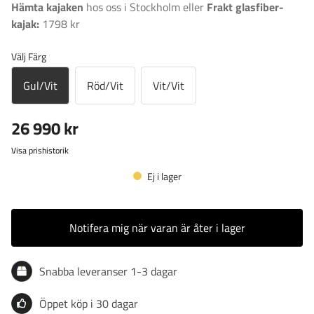
Hämta kajaken
hos oss i Stockholm eller
Frakt glasfiber-
kajak:
1798 kr
Välj Färg
Gul/Vit
Röd/Vit
Vit/Vit
26 990 kr
Visa prishistorik
Ej i lager
Notifera mig när varan är åter i lager
Snabba leveranser 1-3 dagar
Öppet köp i 30 dagar