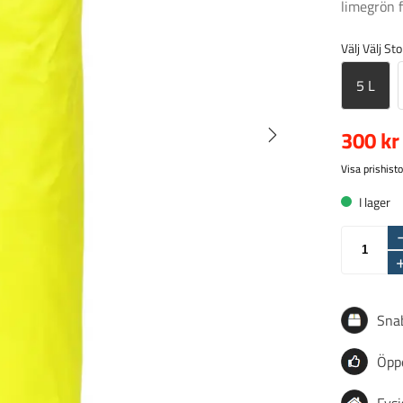
limegrön f
Välj Välj St
5 L
300 kr
Visa prishisto
I lager
Sna
Öppe
Fysi