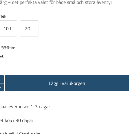
ärg – det perfekta valet för både små och stora äventyr!
orlek
10 L
20 L
330 kr
rik
-
Lägg i varukorgen
+
bba leveranser 1-3 dagar
t köp i 30 dagar
sk butik i Stockholm