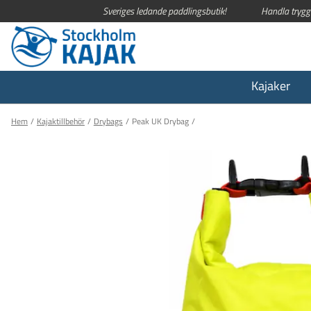
Sveriges ledande paddlingsbutik!
Handla trygg
Kajaker
Hem
Kajaktillbehör
Drybags
Peak UK Drybag