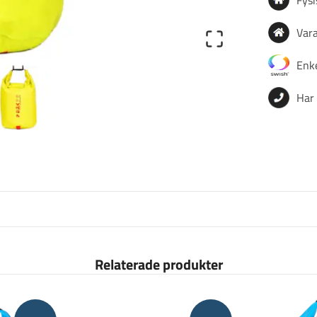
Vara
Enke
Har 
Relaterade produkter