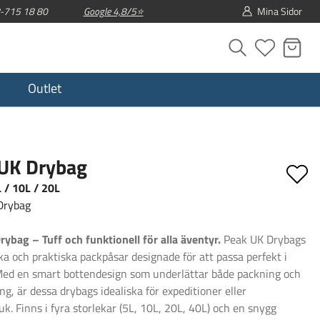
08-715 18 80
Google 4,8/5⭐
Mina Sidor
Outlet
UK Drybag
 / 10L / 20L
Drybag
ybag – Tuff och funktionell för alla äventyr.
Peak UK Drybags
rka och praktiska packpåsar designade för att passa perfekt i
Med en smart bottendesign som underlättar både packning och
ng, är dessa drybags idealiska för expeditioner eller
k. Finns i fyra storlekar (5L, 10L, 20L, 40L) och en snygg