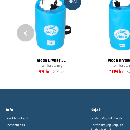
REA!
Vidda Drybag 5L
Vidda Dryba
Torrförvaring
Torrförvar
99 kr
109 kr
209 kr
24
Info
Kajak
Stockholmkajak
Guide - Välj rätt kajak
Kontakta oss
Varför ska jag välja en
Seabirdkajak?