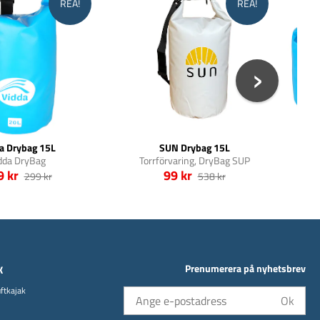
REA!
REA!
a Drybag 15L
SUN Drybag 15L
Vi
dda DryBag
Torrförvaring, DryBag SUP
9 kr
99 kr
299 kr
538 kr
Prenumerera på nyhetsbrev
K
uftkajak
Ok