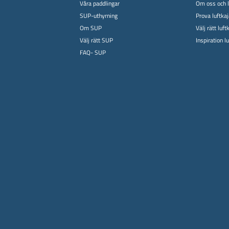
Våra paddlingar
Om oss och l
SUP-uthyrning
Prova luftka
Om SUP
Välj rätt luft
Välj rätt SUP
Inspiration l
FAQ- SUP