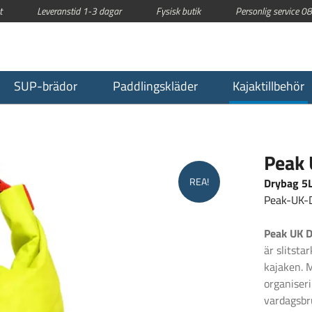
t
Leveranstid 1-3 dagar
Fysisk butik
Personlig service 
SUP-brädor
Paddlingskläder
Kajaktillbehör
Peak 
REA!
Drybag 5L
Peak-UK-
Peak UK Dr
är slitsta
kajaken. 
organiseri
vardagsbru