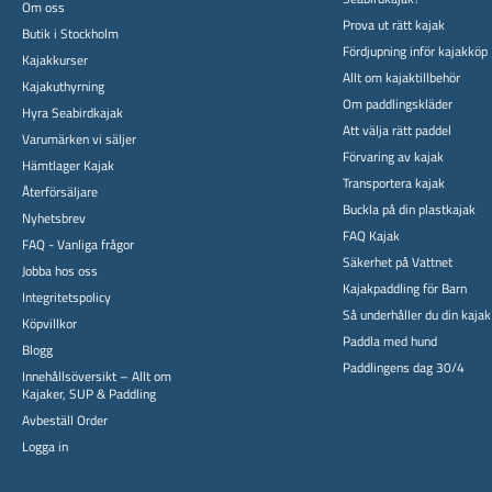
Om oss
Prova ut rätt kajak
Butik i Stockholm
Fördjupning inför kajakköp
Kajakkurser
Allt om kajaktillbehör
Kajakuthyrning
Om paddlingskläder
Hyra Seabirdkajak
Att välja rätt paddel
Varumärken vi säljer
Förvaring av kajak
Hämtlager Kajak
Transportera kajak
Återförsäljare
Buckla på din plastkajak
Nyhetsbrev
FAQ Kajak
FAQ - Vanliga frågor
Säkerhet på Vattnet
Jobba hos oss
Kajakpaddling för Barn
Integritetspolicy
Så underhåller du din kajak
Köpvillkor
Paddla med hund
Blogg
Paddlingens dag 30/4
Innehållsöversikt – Allt om
Kajaker, SUP & Paddling
Avbeställ Order
Logga in