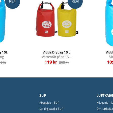
REA!
REA!
g 10L
Vidda Drybag 15 L
Vidd
ing
Vattentät påse 15 L
Vi
119 kr
10
9 kr
269 kr
SUP
LUFTKAJA
Köpguide - SUP
Köpguide - l
Lär dig paddla SUP
Om luftkajak