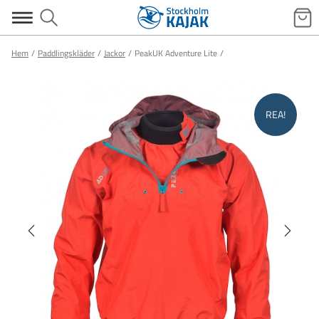
Hem
Paddlingskläder
Jackor
PeakUK Adventure Lite
REA!