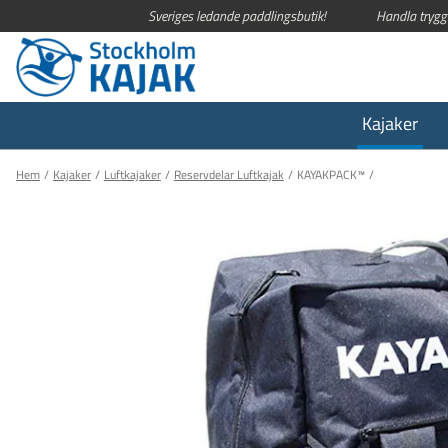
Sveriges ledande paddlingsbutik!
Handla trygg
Kajaker
Hem
Kajaker
Luftkajaker
Reservdelar Luftkajak
KAYAKPACK™