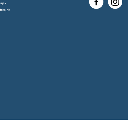
kajak
uftkajak