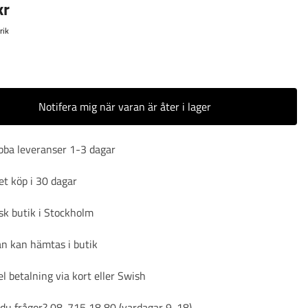
kr
rik
r
Notifera mig när varan är åter i lager
bba leveranser 1-3 dagar
t köp i 30 dagar
sk butik i Stockholm
n kan hämtas i butik
l betalning via kort eller Swish
du frågor? 08-715 18 80 (vardagar 9-18)