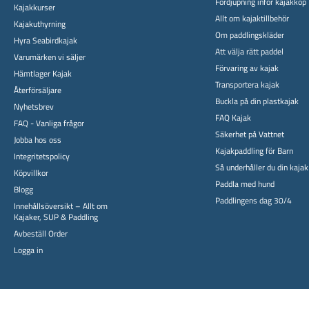
Fördjupning inför kajakköp
Kajakkurser
Allt om kajaktillbehör
Kajakuthyrning
Om paddlingskläder
Hyra Seabirdkajak
Att välja rätt paddel
Varumärken vi säljer
Förvaring av kajak
Hämtlager Kajak
Transportera kajak
Återförsäljare
Buckla på din plastkajak
Nyhetsbrev
FAQ Kajak
FAQ - Vanliga frågor
Säkerhet på Vattnet
Jobba hos oss
Kajakpaddling för Barn
Integritetspolicy
Så underhåller du din kajak
Köpvillkor
Paddla med hund
Blogg
Paddlingens dag 30/4
Innehållsöversikt – Allt om
Kajaker, SUP & Paddling
Avbeställ Order
Logga in