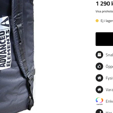
1 290 
Visa prishisto
Ej i lage
Sna
Öppe
Fysi
Vara
Enke
Har 