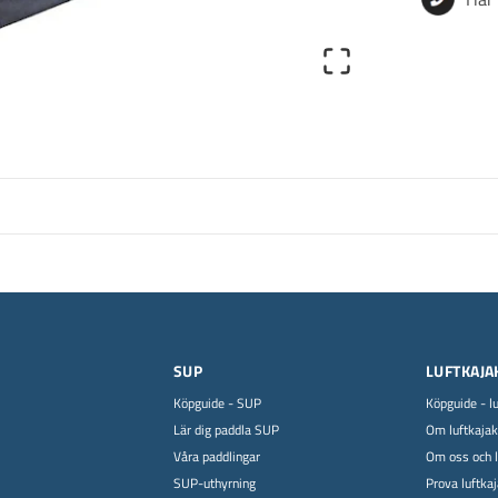
SUP
LUFTKAJA
Köpguide - SUP
Köpguide - l
Lär dig paddla SUP
Om luftkajak
Våra paddlingar
Om oss och l
SUP-uthyrning
Prova luftka