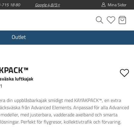
08-715 18 80
Google 4,8/5⭐
Mina Sidor
Outlet
KPACK™
väska luftkajak
1
era din uppblåsbarkajak smidigt med KAYAKPACK™, en extra
säcksväska från Advanced Elements. Anpassad för alla Advanced
modeller, med justerbara, vadderade axelband och smarta
lösningar. Perfekt för flygresor, kollektivtrafik och förvaring.