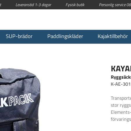
t
Leveranstid 1-3 dagar
Fysisk butik
Personlig service 
SUP-brädor
Paddlingskläder
Kajaktillbehör
KAYA
Ryggsäcks
K-AE-301
Transport
stor rygg
Elements-
förvarings