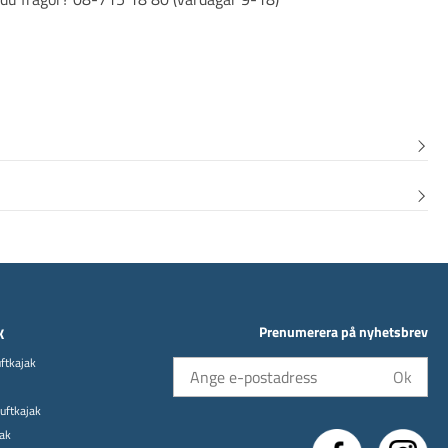
Prenumerera på nyhetsbrev
K
uftkajak
Ok
uftkajak
jak