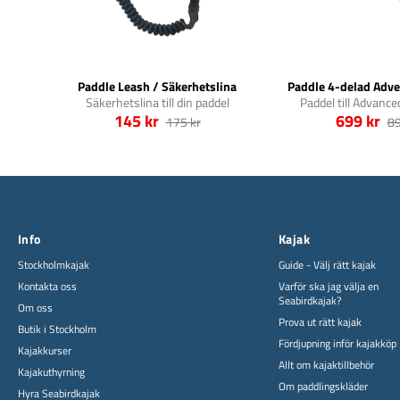
Paddle Leash / Säkerhetslina
Paddle 4-delad Adve
Säkerhetslina till din paddel
Paddel till Advanc
145 kr
699 kr
175 kr
89
Info
Kajak
Stockholmkajak
Guide - Välj rätt kajak
Kontakta oss
Varför ska jag välja en
Seabirdkajak?
Om oss
Prova ut rätt kajak
Butik i Stockholm
Fördjupning inför kajakköp
Kajakkurser
Allt om kajaktillbehör
Kajakuthyrning
Om paddlingskläder
Hyra Seabirdkajak