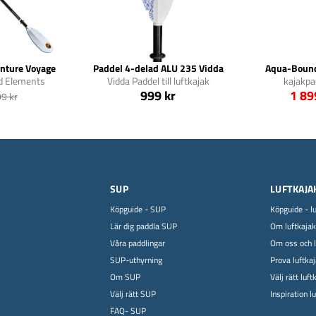
nture Voyage
Paddel 4-delad ALU 235 Vidda
Aqua-Bound
ed Elements
Vidda Paddel till luftkajak
kajakpa
999 kr
1 89
9 kr
SUP
LUFTKAJA
Köpguide - SUP
Köpguide - l
Lär dig paddla SUP
Om luftkajak
Våra paddlingar
Om oss och l
SUP-uthyrning
Prova luftka
Om SUP
Välj rätt luft
Välj rätt SUP
Inspiration l
FAQ- SUP