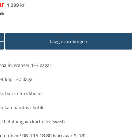
kr
1 299 kr
rik
-
Lägg i varukorgen
+
bba leveranser 1-3 dagar
t köp i 30 dagar
sk butik i Stockholm
n kan hämtas i butik
l betalning via kort eller Swish
du frågor? 08-715 18 80 (vardagar 9-18)