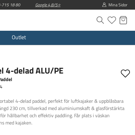
08-715 18 80
Google 4,8/5⭐
Mina Sidor
Outlet
l 4-delad ALU/PE
Paddel
4
ortabel 4-delad paddel, perfekt för luftkajaker & uppblåsbara
Längd 230 cm, tillverkad med aluminiumskaft & glasförstärkta
för hållbarhet och effektiv paddling. Får plats i väskan
ns med kajaken.