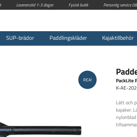
t
Leveranstid 1-3 dagar
Fysisk butik
Personlig service 
SUP-brädor
Paddlingskläder
Kajaktillbehör
Padde
REA!
PackLite 
K-AE-202
Lätt och p
kajaker. 
nylonblad 
tillsamma