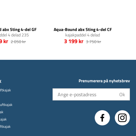
 abx Sting 4-del GF
Aqua-Bound abx Sting 4-del CF
ddel 4 delad 235
kajakpaddel 4 delad
9 kr
3 199 kr
2 050 kr
3 750 kr
Prenumerera på nyhetsbrev
K
uftkajak
Ok
uftkajak
jak
kajak
uftkajak