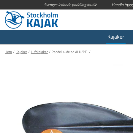
Sveriges ledande paddlingsbutik!
Handla trygg
Kajaker
Hem
Kajaker
Luftkajaker
Paddel 4-delad ALU/PE