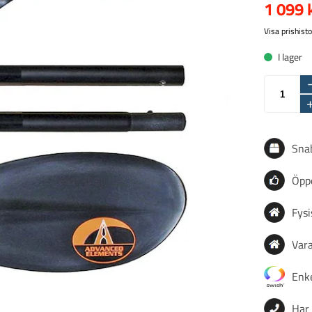
1 099 
Visa prishisto
I lager
Sna
Öppe
Fysi
Vara
Enke
Har 