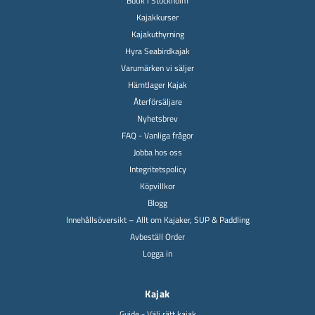
Butik i Stockholm
Kajakkurser
Kajakuthyrning
Hyra Seabirdkajak
Varumärken vi säljer
Hämtlager Kajak
Återförsäljare
Nyhetsbrev
FAQ - Vanliga frågor
Jobba hos oss
Integritetspolicy
Köpvillkor
Blogg
Innehållsöversikt – Allt om Kajaker, SUP & Paddling
Avbeställ Order
Logga in
Kajak
Guide - Välj rätt kajak