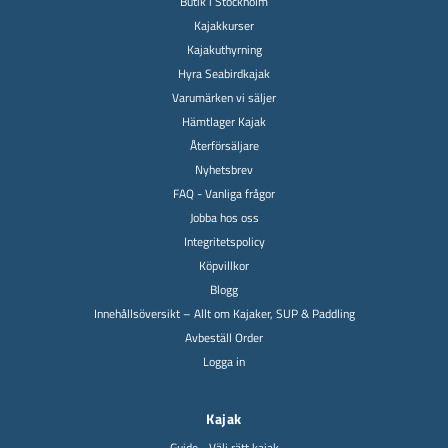
Butik i Stockholm
Kajakkurser
Kajakuthyrning
Hyra Seabirdkajak
Varumärken vi säljer
Hämtlager Kajak
Återförsäljare
Nyhetsbrev
FAQ - Vanliga frågor
Jobba hos oss
Integritetspolicy
Köpvillkor
Blogg
Innehållsöversikt – Allt om Kajaker, SUP & Paddling
Avbeställ Order
Logga in
Kajak
Guide - Välj rätt kajak