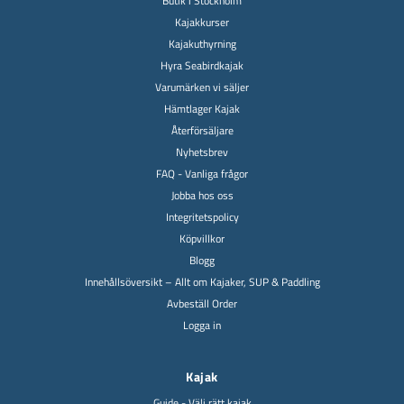
Butik i Stockholm
Kajakkurser
Kajakuthyrning
Hyra Seabirdkajak
Varumärken vi säljer
Hämtlager Kajak
Återförsäljare
Nyhetsbrev
FAQ - Vanliga frågor
Jobba hos oss
Integritetspolicy
Köpvillkor
Blogg
Innehållsöversikt – Allt om Kajaker, SUP & Paddling
Avbeställ Order
Logga in
Kajak
Guide - Välj rätt kajak