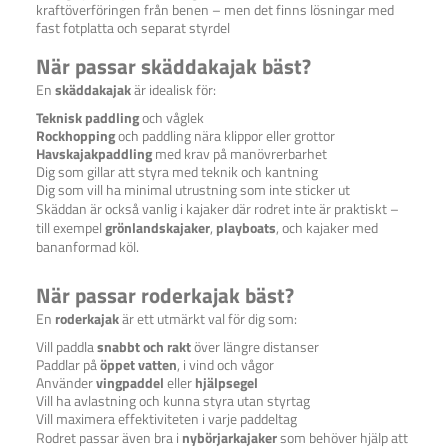
kraftöverföringen från benen – men det finns lösningar med
fast fotplatta och separat styrdel
När passar skäddakajak bäst?
En
skäddakajak
är idealisk för:
Teknisk paddling
och våglek
Rockhopping
och paddling nära klippor eller grottor
Havskajakpaddling
med krav på manövrerbarhet
Dig som gillar att styra med teknik och kantning
Dig som vill ha minimal utrustning som inte sticker ut
Skäddan är också vanlig i kajaker där rodret inte är praktiskt –
till exempel
grönlandskajaker
,
playboats
, och kajaker med
bananformad köl.
När passar roderkajak bäst?
En
roderkajak
är ett utmärkt val för dig som:
Vill paddla
snabbt och rakt
över längre distanser
Paddlar på
öppet vatten
, i vind och vågor
Använder
vingpaddel
eller
hjälpsegel
Vill ha avlastning och kunna styra utan styrtag
Vill maximera effektiviteten i varje paddeltag
Rodret passar även bra i
nybörjarkajaker
som behöver hjälp att