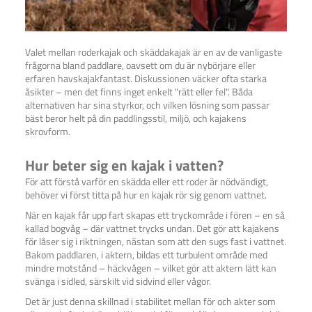
Valet mellan roderkajak och skäddakajak är en av de vanligaste
frågorna bland paddlare, oavsett om du är nybörjare eller
erfaren havskajakfantast. Diskussionen väcker ofta starka
åsikter – men det finns inget enkelt "rätt eller fel". Båda
alternativen har sina styrkor, och vilken lösning som passar
bäst beror helt på din paddlingsstil, miljö, och kajakens
skrovform.
Hur beter sig en kajak i vatten?
För att förstå varför en skädda eller ett roder är nödvändigt,
behöver vi först titta på hur en kajak rör sig genom vattnet.
När en kajak får upp fart skapas ett tryckområde i fören – en så
kallad bogvåg – där vattnet trycks undan. Det gör att kajakens
för låser sig i riktningen, nästan som att den sugs fast i vattnet.
Bakom paddlaren, i aktern, bildas ett turbulent område med
mindre motstånd – häckvågen – vilket gör att aktern lätt kan
svänga i sidled, särskilt vid sidvind eller vågor.
Det är just denna skillnad i stabilitet mellan för och akter som