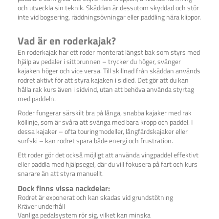
och utveckla sin teknik. Skäddan är dessutom skyddad och stör
inte vid bogsering, räddningsövningar eller paddling nära klippor.
Vad är en roderkajak?
En roderkajak har ett roder monterat längst bak som styrs med
hjälp av pedaler i sittbrunnen – trycker du höger, svänger
kajaken höger och vice versa. Till skillnad från skäddan används
rodret aktivt för att styra kajaken i sidled. Det gör att du kan
hålla rak kurs även i sidvind, utan att behöva använda styrtag
med paddeln.
Roder fungerar särskilt bra på långa, snabba kajaker med rak
köllinje, som är svåra att svänga med bara kropp och paddel. I
dessa kajaker – ofta touringmodeller, långfärdskajaker eller
surfski – kan rodret spara både energi och frustration.
Ett roder gör det också möjligt att använda vingpaddel effektivt
eller paddla med hjälpsegel, där du vill fokusera på fart och kurs
snarare än att styra manuellt.
Dock finns vissa nackdelar:
Rodret är exponerat och kan skadas vid grundstötning
Kräver underhåll
Vanliga pedalsystem rör sig, vilket kan minska