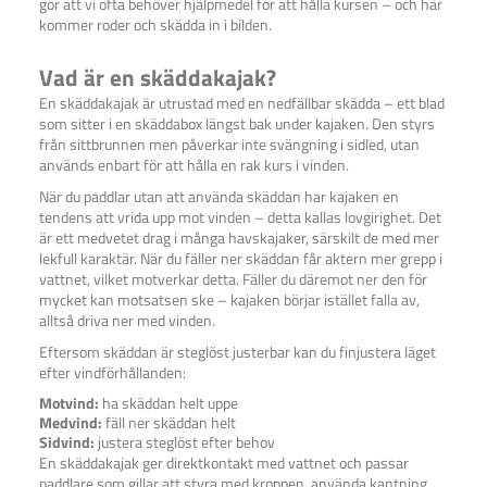
gör att vi ofta behöver hjälpmedel för att hålla kursen – och här
kommer roder och skädda in i bilden.
Vad är en skäddakajak?
En skäddakajak är utrustad med en nedfällbar skädda – ett blad
som sitter i en skäddabox längst bak under kajaken. Den styrs
från sittbrunnen men påverkar inte svängning i sidled, utan
används enbart för att hålla en rak kurs i vinden.
När du paddlar utan att använda skäddan har kajaken en
tendens att vrida upp mot vinden – detta kallas lovgirighet. Det
är ett medvetet drag i många havskajaker, särskilt de med mer
lekfull karaktär. När du fäller ner skäddan får aktern mer grepp i
vattnet, vilket motverkar detta. Fäller du däremot ner den för
mycket kan motsatsen ske – kajaken börjar istället falla av,
alltså driva ner med vinden.
Eftersom skäddan är steglöst justerbar kan du finjustera läget
efter vindförhållanden:
Motvind:
ha skäddan helt uppe
Medvind:
fäll ner skäddan helt
Sidvind:
justera steglöst efter behov
En skäddakajak ger direktkontakt med vattnet och passar
paddlare som gillar att styra med kroppen, använda kantning