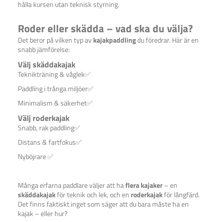
hålla kursen utan teknisk styrning.
Roder eller skädda – vad ska du välja?
Det beror på vilken typ av
kajakpaddling
du föredrar. Här är en
snabb jämförelse:
Välj skäddakajak
Teknikträning & våglek✅
Paddling i trånga miljöer✅
Minimalism & säkerhet✅
Välj roderkajak
Snabb, rak paddling✅
Distans & fartfokus✅
Nyböjrare ✅
Många erfarna paddlare väljer att ha
flera kajaker
– en
skäddakajak
för teknik och lek, och en
roderkajak
för långfärd.
Det finns faktiskt inget som säger att du bara måste ha en
kajak – eller hur?