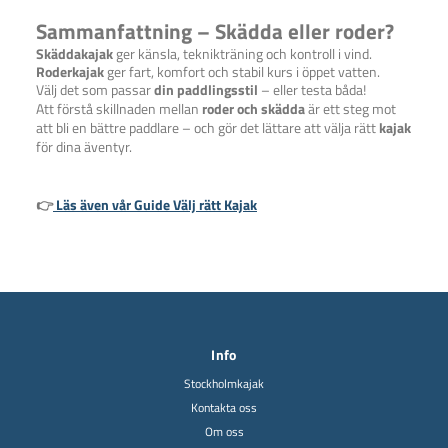
Sammanfattning – Skädda eller roder?
Skäddakajak
ger känsla, teknikträning och kontroll i vind.
Roderkajak
ger fart, komfort och stabil kurs i öppet vatten.
Välj det som passar
din paddlingsstil
– eller testa båda!
Att förstå skillnaden mellan
roder och skädda
är ett steg mot
att bli en bättre paddlare – och gör det lättare att välja rätt
kajak
för dina äventyr.
👉
Läs även vår Guide Välj rätt Kajak
Info
Stockholmkajak
Kontakta oss
Om oss